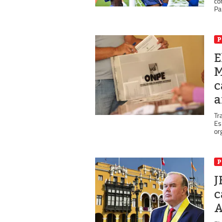
co
Pa
P
E
M
c
a
Tr
Es
or
P
J
c
A