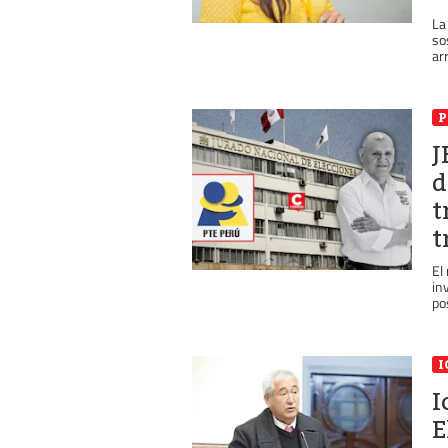
La
so
ar
P
J
d
t
t
El
in
po
I
I
E