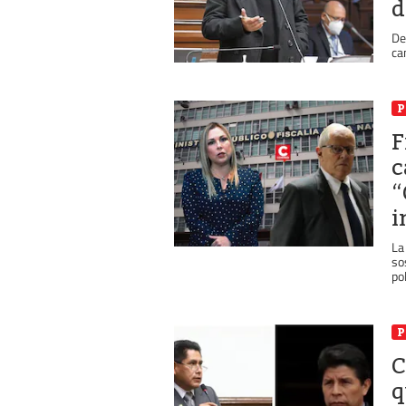
d
De
ca
P
F
c
“
i
La
so
pol
P
C
q