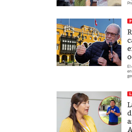
Pro
P
R
c
e
o
El
en
ge
L
L
d
a
A