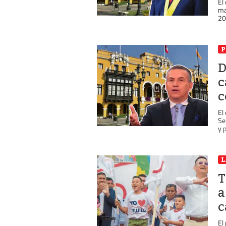
El
ma
20
P
D
c
c
El
Se
y 
L
T
a
c
El