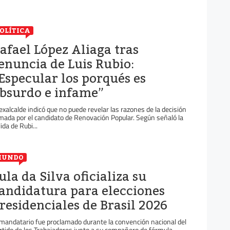
OLÍTICA
afael López Aliaga tras
enuncia de Luis Rubio:
Especular los porqués es
bsurdo e infame”
 exalcalde indicó que no puede revelar las razones de la decisión
mada por el candidato de Renovación Popular. Según señaló la
ida de Rubi...
MUNDO
ula da Silva oficializa su
andidatura para elecciones
residenciales de Brasil 2026
 mandatario fue proclamado durante la convención nacional del
rtido de los Trabajadores junto a su compañero de fórmula