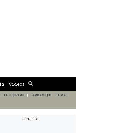
ia
Videos
Cuadro
de
búsqueda
LA LIBERTAD
LAMBAYEQUE
LIMA