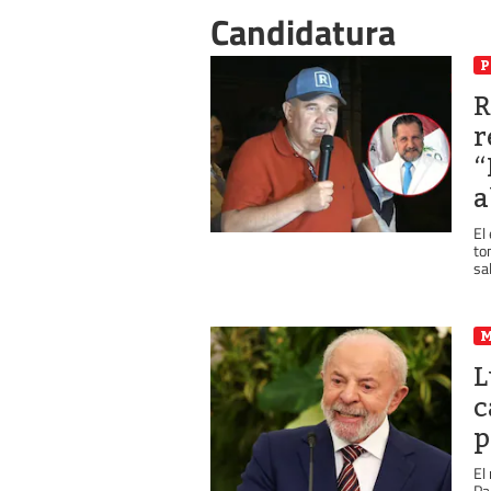
Candidatura
P
R
r
“
a
El
to
sal
L
c
p
El
Pa