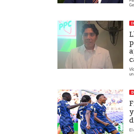
Ge
I
L
p
a
c
Ví
un
D
F
y
d
El