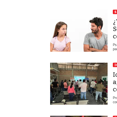
S
¿
S
c
Ps
pa
I
I
a
c
Pr
co