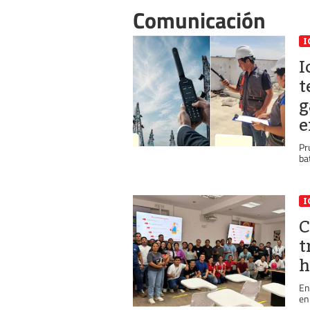
Comunicación
I
I
t
g
e
Pr
ba
I
C
t
h
En
en