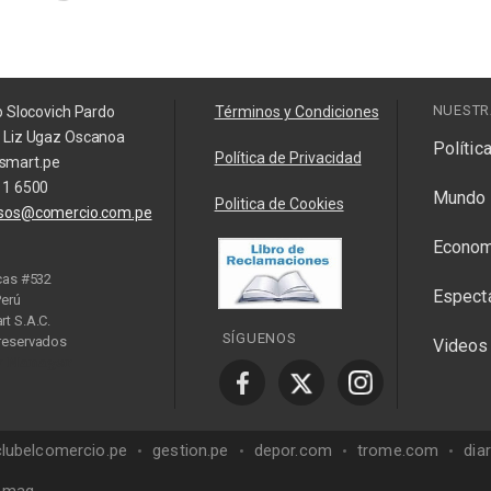
NUESTR
o Slocovich Pardo
Términos y Condiciones
a Liz Ugaz Oscanoa
Polític
Política de Privacidad
smart.pe
11 6500
Mundo
Politica de Cookies
isos@comercio.com.pe
Econom
cas #532
Espect
Perú
t S.A.C.
SÍGUENOS
reservados
Videos
y Manager
clubelcomercio.pe
gestion.pe
depor.com
trome.com
dia