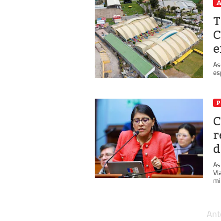
A
T
C
e
As
es
P
C
r
d
As
Vl
min
Ant