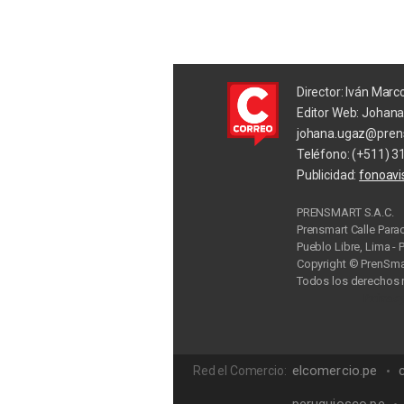
Director: Iván Marc
Editor Web: Johan
johana.ugaz@pren
Teléfono: (+511) 3
Publicidad:
fonoav
PRENSMART S.A.C.
Prensmart Calle Para
Pueblo Libre, Lima - 
Copyright © PrenSmar
Todos los derechos 
Privac
elcomercio.pe
Red el Comercio: