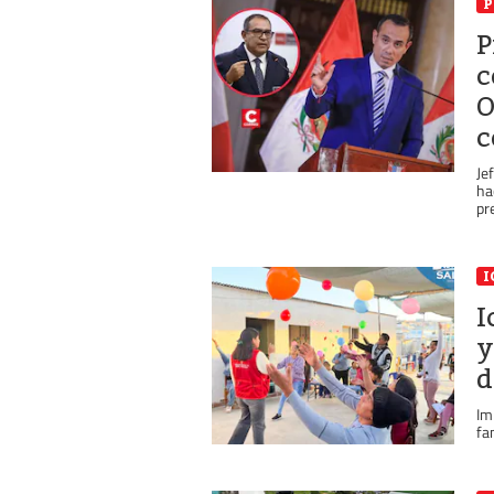
P
P
c
O
c
Je
ha
pr
I
I
y
d
Im
fa