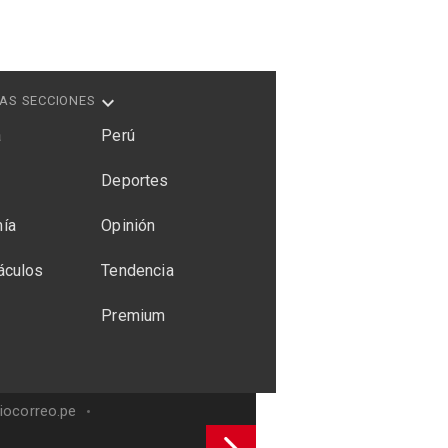
AS SECCIONES
a
Perú
Deportes
ía
Opinión
áculos
Tendencia
Premium
riocorreo.pe