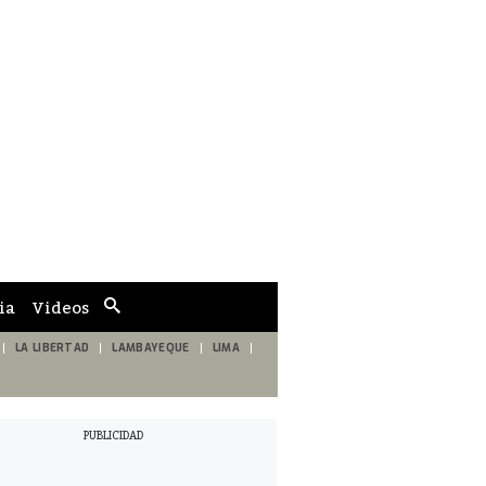
ia
Videos
Cuadro
de
búsqueda
LA LIBERTAD
LAMBAYEQUE
LIMA