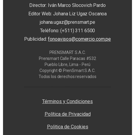
Director: Iván Marco Slocovich Pardo
Editor Web: Johana Liz Ugaz Oscanoa
johana.ugaz@prensmart.pe
Teléfono: (+511) 311 6500
Publicidad:
fonoavisos@comercio.com.pe
PRENSMART S.A.C.
Prensmart Calle Paracas #532
Pueblo Libre, Lima - Perú
Copyright © PrenSmart S.A.C.
Todos los derechos reservados
Privacy Manager
Términos y Condiciones
Política de Privacidad
Politica de Cookies