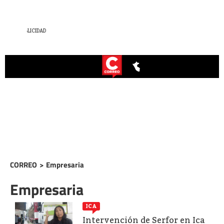
CORREO
>
Empresaria
Empresaria
ICA
Intervención de Serfor en Ica