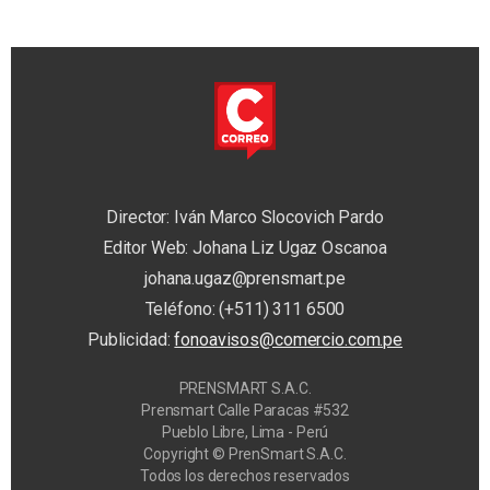
Director: Iván Marco Slocovich Pardo
Editor Web: Johana Liz Ugaz Oscanoa
johana.ugaz@prensmart.pe
Teléfono: (+511) 311 6500
Publicidad:
fonoavisos@comercio.com.pe
PRENSMART S.A.C.
Prensmart Calle Paracas #532
Pueblo Libre, Lima - Perú
Copyright © PrenSmart S.A.C.
Todos los derechos reservados