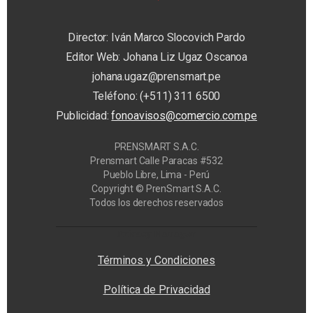
Director: Iván Marco Slocovich Pardo
Editor Web: Johana Liz Ugaz Oscanoa
johana.ugaz@prensmart.pe
Teléfono: (+511) 311 6500
Publicidad:
fonoavisos@comercio.com.pe
PRENSMART S.A.C.
Prensmart Calle Paracas #532
Pueblo Libre, Lima - Perú
Copyright © PrenSmart S.A.C.
Todos los derechos reservados
Privacy Manager
Términos y Condiciones
Política de Privacidad