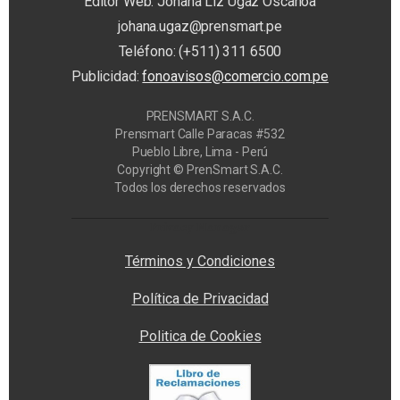
Editor Web: Johana Liz Ugaz Oscanoa
johana.ugaz@prensmart.pe
Teléfono: (+511) 311 6500
Publicidad:
fonoavisos@comercio.com.pe
PRENSMART S.A.C.
Prensmart Calle Paracas #532
Pueblo Libre, Lima - Perú
Copyright © PrenSmart S.A.C.
Todos los derechos reservados
Privacy Manager
Términos y Condiciones
Política de Privacidad
Politica de Cookies