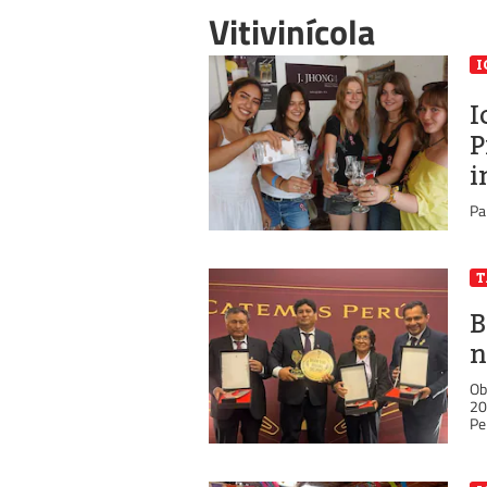
Vitivinícola
I
I
P
i
Pa
B
n
Ob
20
Pe