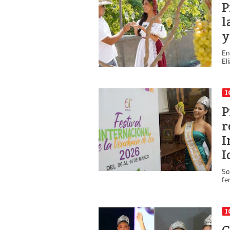
P
l
y
En
El
I
P
r
I
I
So
fer
I