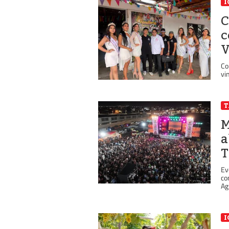
I
C
c
V
Co
vi
M
a
T
Ev
co
Ag
I