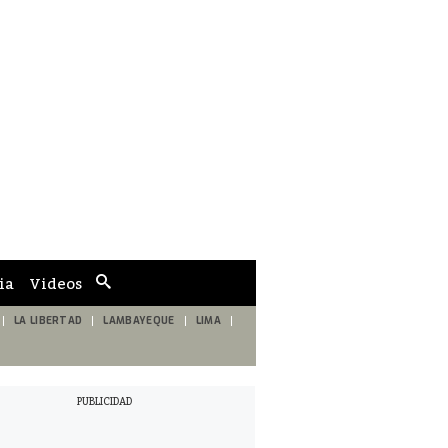
ia
Videos
Cuadro
de
búsqueda
LA LIBERTAD
LAMBAYEQUE
LIMA