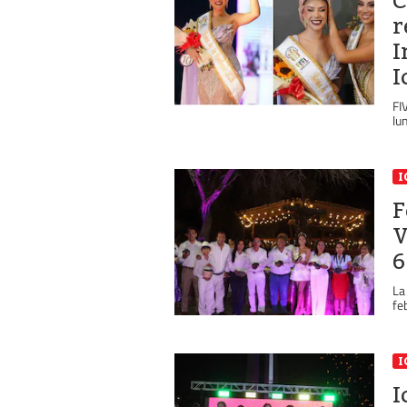
C
r
I
I
FI
lu
I
F
V
6
La
fe
I
I