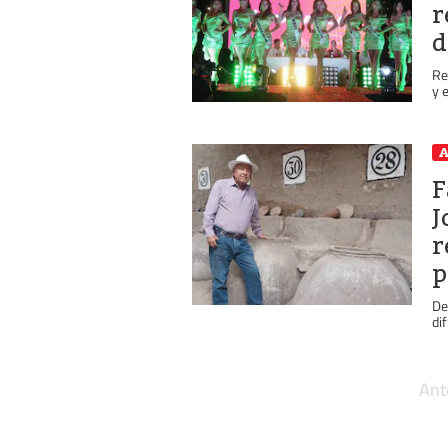
r
d
Re
y 
A
F
J
r
p
De
dif
Ant