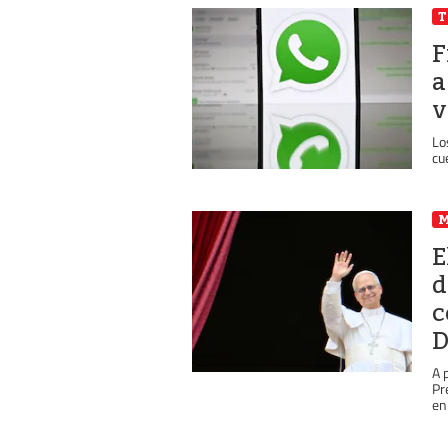
T
F
a
v
Lo
cu
E
d
c
D
A 
Pr
en