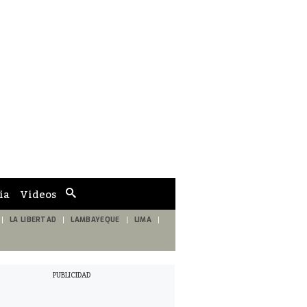
ia
Videos
Cuadro
de
búsqueda
LA LIBERTAD
LAMBAYEQUE
LIMA