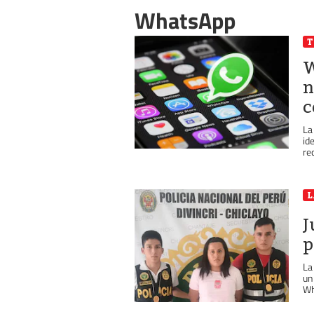
WhatsApp
T
W
n
c
La
id
re
J
p
La
un
Wh