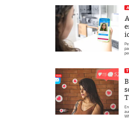
A
A
e
i
Pe
pa
pe
T
B
s
T
En
au
Wh