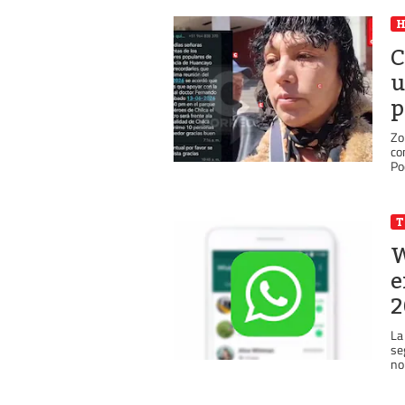
C
u
p
Zo
co
Po
T
W
e
2
La
se
no 