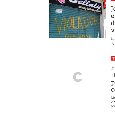
J
e
d
v
La
ag
T
F
l
p
c
Má
y 
pr