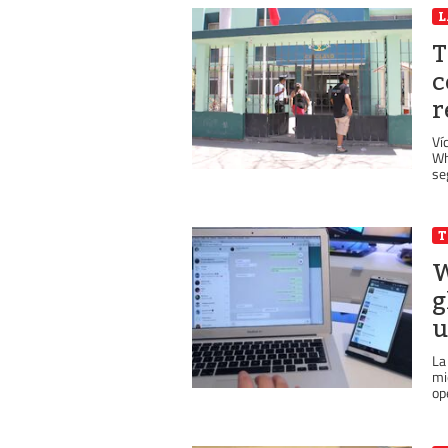
T
c
r
Ví
Wh
se
T
W
g
u
La
mi
op