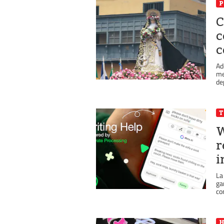
P
C
c
c
Ad
me
de
T
W
r
i
La
ga
co