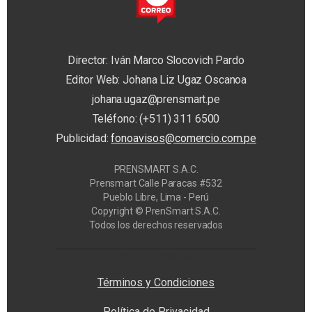
Director: Iván Marco Slocovich Pardo
Editor Web: Johana Liz Ugaz Oscanoa
johana.ugaz@prensmart.pe
Teléfono: (+511) 311 6500
Publicidad:
fonoavisos@comercio.com.pe
PRENSMART S.A.C.
Prensmart Calle Paracas #532
Pueblo Libre, Lima - Perú
Copyright © PrenSmart S.A.C.
Todos los derechos reservados
Privacy Manager
Términos y Condiciones
Política de Privacidad