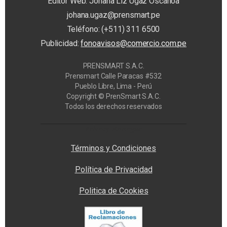
Editor Web: Johana Liz Ugaz Oscanoa
johana.ugaz@prensmart.pe
Teléfono: (+511) 311 6500
Publicidad:
fonoavisos@comercio.com.pe
PRENSMART S.A.C.
Prensmart Calle Paracas #532
Pueblo Libre, Lima - Perú
Copyright © PrenSmart S.A.C.
Todos los derechos reservados
Privacy Manager
Términos y Condiciones
Política de Privacidad
Politica de Cookies