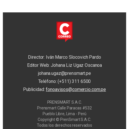
Director: Iván Marco Slocovich Pardo
Editor Web: Johana Liz Ugaz Oscanoa
johana.ugaz@prensmart.pe
Teléfono: (+511) 311 6500
Publicidad:
fonoavisos@comercio.com.pe
PRENSMART S.A.C.
Prensmart Calle Paracas #532
Pueblo Libre, Lima - Perú
Copyright © PrenSmart S.A.C.
Todos los derechos reservados