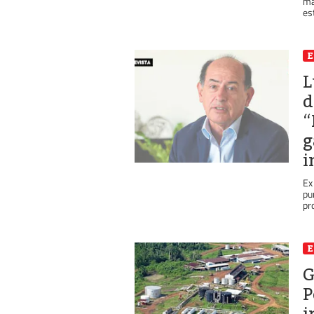
ma
est
L
d
“
g
i
Ex
pu
pr
G
P
i