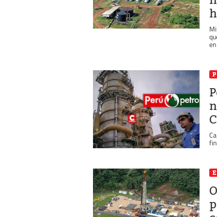
h
Mi
qu
en
P
P
n
C
Ca
fi
O
p