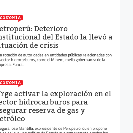
ECONOMÍA
etroperú: Deterioro
nstitucional del Estado la llevó a
ituación de crisis
ta rotación de autoridades en entidades públicas relacionadas con
 sector hidrocarburos, como el Minem, mella gobernanza de la
presa. Funci...
ECONOMÍA
rge activar la exploración en el
ector hidrocarburos para
segurar reserva de gas y
etróleo
egura José Mantilla, expresidente de Perupetro, quien propone
e se aplique una política de Estado que comprometa a todas las