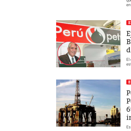
en
E
B
d
El
es
P
P
6
i
Es