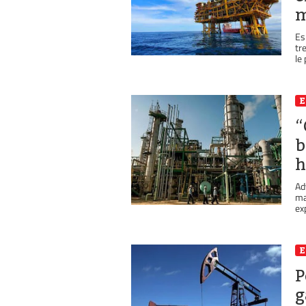
m
Es
tr
le
“
b
h
Ad
ma
ex
P
g