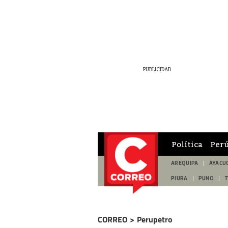
Política
Per
AREQUIPA
AYACU
PIURA
PUNO
CORREO
>
Perupetro