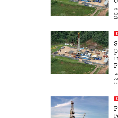
c
Pe
ac
Cé
S
p
i
P
Se
co
sal
P
r