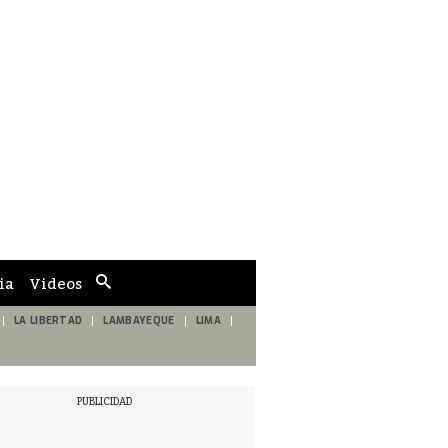
ia
Videos
Cuadro
de
búsqueda
LA LIBERTAD
LAMBAYEQUE
LIMA