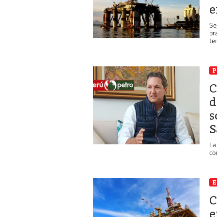
e
Se
br
te
P
C
d
s
S
La
co
C
e