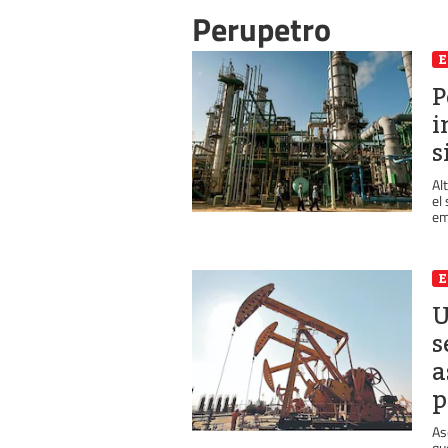
Perupetro
P
i
s
Al
el
em
U
s
a
p
As
qu