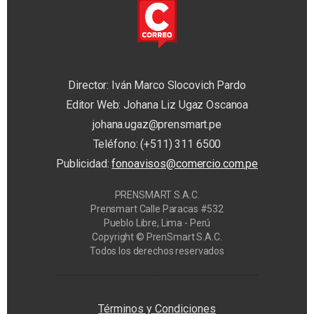
Director: Iván Marco Slocovich Pardo
Editor Web: Johana Liz Ugaz Oscanoa
johana.ugaz@prensmart.pe
Teléfono: (+511) 311 6500
Publicidad:
fonoavisos@comercio.com.pe
PRENSMART S.A.C.
Prensmart Calle Paracas #532
Pueblo Libre, Lima - Perú
Copyright © PrenSmart S.A.C.
Todos los derechos reservados
Privacy Manager
Términos y Condiciones