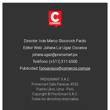
Director: Iván Marco Slocovich Pardo
Editor Web: Johana Liz Ugaz Oscanoa
johana.ugaz@prensmart.pe
Teléfono: (+511) 311 6500
Publicidad:
fonoavisos@comercio.com.pe
PRENSMART S.A.C.
Prensmart Calle Paracas #532
Pueblo Libre, Lima - Perú
Copyright © PrenSmart S.A.C.
Todos los derechos reservados
Privacy Manager