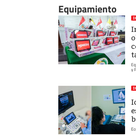
Equipamiento
I
I
o
c
t
Eq
y 
I
I
e
b
Ec