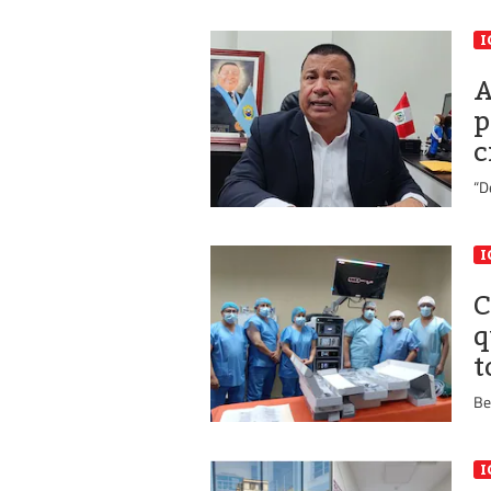
I
A
p
c
“D
I
C
q
t
Be
I