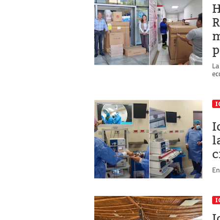
H
R
m
p
La
ec
I
I
l
c
En
I
I