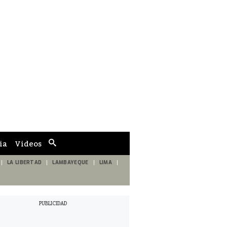
ia
Videos
Cuadro
de
búsqueda
LA LIBERTAD
LAMBAYEQUE
LIMA