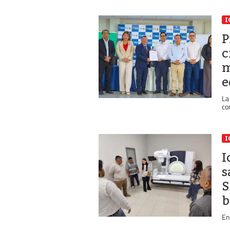
I
P
c
m
e
La
co
I
I
s
S
b
En