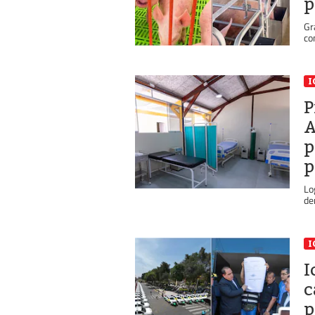
p
Gr
co
I
P
A
p
p
Lo
de
I
I
c
p