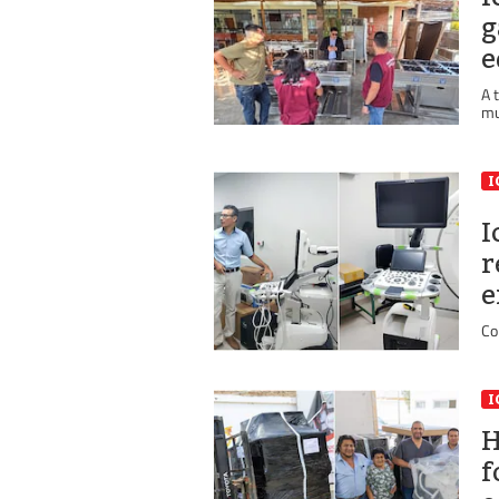
g
e
A 
mu
I
I
r
e
Co
I
H
f