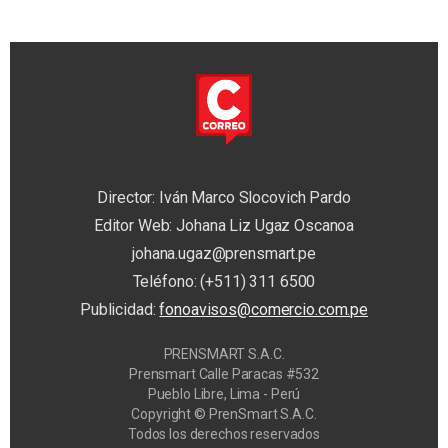
Director: Iván Marco Slocovich Pardo
Editor Web: Johana Liz Ugaz Oscanoa
johana.ugaz@prensmart.pe
Teléfono: (+511) 311 6500
Publicidad:
fonoavisos@comercio.com.pe
PRENSMART S.A.C.
Prensmart Calle Paracas #532
Pueblo Libre, Lima - Perú
Copyright © PrenSmart S.A.C.
Todos los derechos reservados