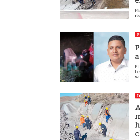
e
Pa
re
P
P
a
El
Lo
va
I
A
m
h
c