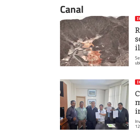
Canal
I
R
s
i
Se
ub
I
C
m
i
In
12