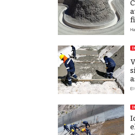
C
a
f
Ha
I
V
s
a
El
I
I
e