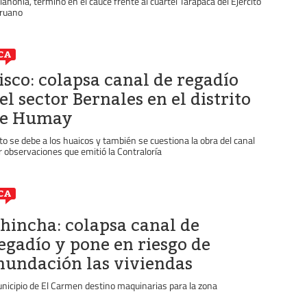
lahonia, terminó en el cauce frente al cuartel Tarapacá del Ejército
ruano
CA
isco: colapsa canal de regadío
el sector Bernales en el distrito
e Humay
to se debe a los huaicos y también se cuestiona la obra del canal
r observaciones que emitió la Contraloría
CA
hincha: colapsa canal de
egadío y pone en riesgo de
nundación las viviendas
nicipio de El Carmen destino maquinarias para la zona