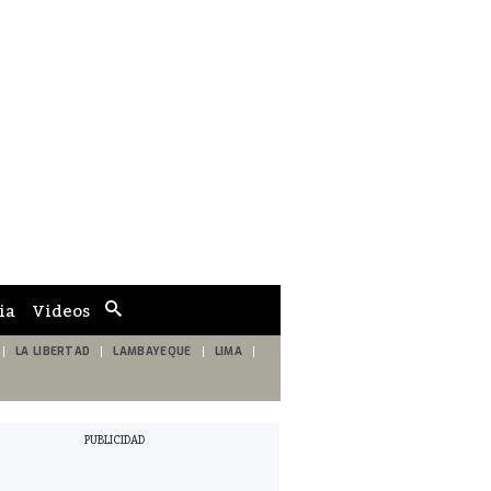
ia
Videos
Cuadro
de
búsqueda
LA LIBERTAD
LAMBAYEQUE
LIMA