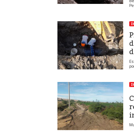
Be
Pe
I
P
d
d
Es
po
I
C
r
i
Mu