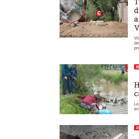
T
d
a
V
Ví
de
pr
H
c
La
an
I