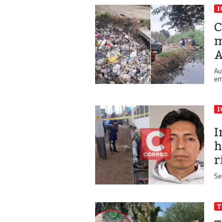
I
C
m
A
Au
em
I
I
h
r
Se