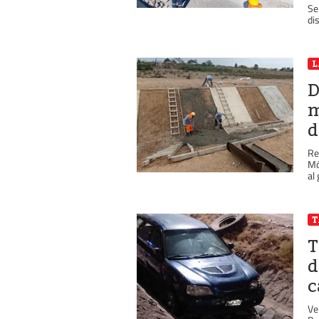
Se
di
D
m
d
Re
Mó
al 
T
d
c
Ve