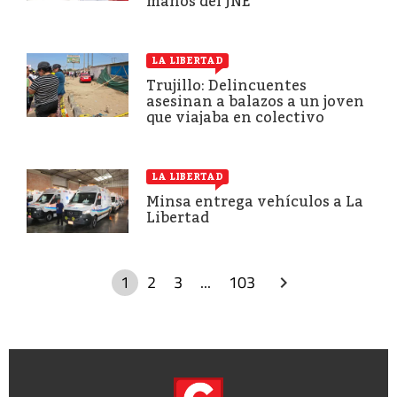
manos del JNE
LA LIBERTAD
Trujillo: Delincuentes
asesinan a balazos a un joven
que viajaba en colectivo
LA LIBERTAD
Minsa entrega vehículos a La
Libertad
1
2
3
...
103