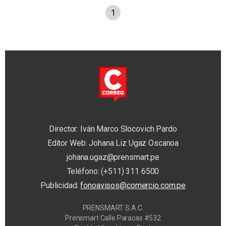
1
Director: Iván Marco Slocovich Pardo
Editor Web: Johana Liz Ugaz Oscanoa
johana.ugaz@prensmart.pe
Teléfono: (+511) 311 6500
Publicidad:
fonoavisos@comercio.com.pe
PRENSMART S.A.C.
Prensmart Calle Paracas #532