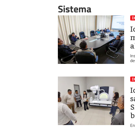
Sistema
I
I
m
a
In
de
I
I
s
S
b
En