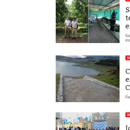
S
t
e
Go
in
I
C
e
C
Fi
I
I