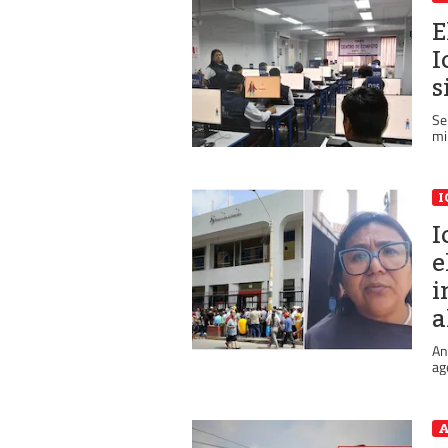
E
I
s
Se
mi
I
I
e
i
a
An
ag
A