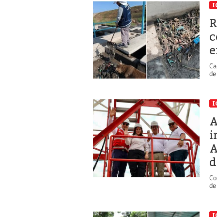
I
R
c
e
Ca
de
I
A
i
A
d
Co
de
I