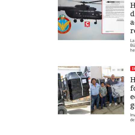
H
d
a
r
La
Bú
hel
I
H
f
e
g
In
de