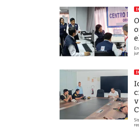
I
O
o
e
En
ju
I
I
c
v
C
Si
re