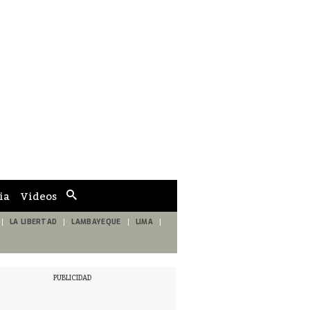
ia
Videos
Cuadro
de
búsqueda
LA LIBERTAD
LAMBAYEQUE
LIMA