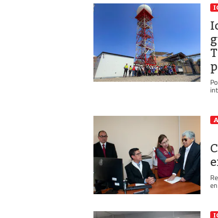
I
I
g
T
p
Po
in
A
C
e
Re
en
I