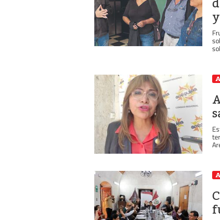
d
y
Fr
so
sol
A
A
s
Es
te
Are
A
C
f