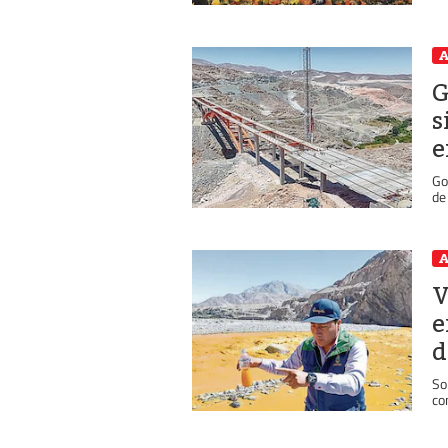
A
G
s
e
Go
de
A
V
e
d
So
co