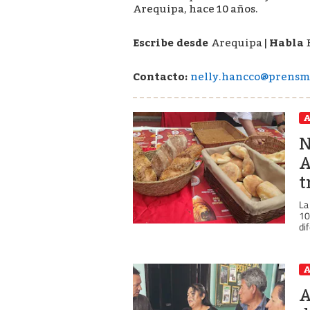
Arequipa, hace 10 años.
Escribe desde
Arequipa
|
Habla
Contacto:
nelly.hancco@prensm
A
N
A
t
La
10
dif
A
A