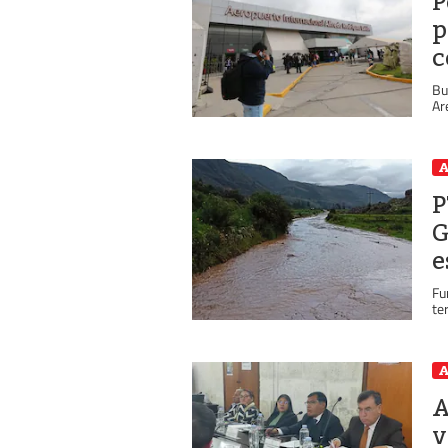
P
p
c
Bu
Ar
A
P
G
e
Fu
te
A
A
v