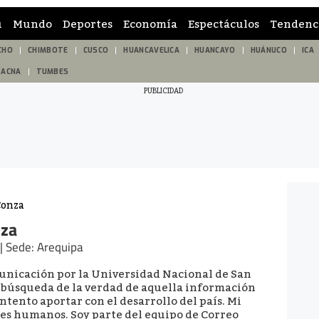
ú
Mundo
Deportes
Economía
Espectáculos
Tendenc
CHO
CHIMBOTE
CUSCO
HUANCAVELICA
HUANCAYO
HUÁNUCO
ICA
TACNA
TUMBES
Conza
nza
 | Sede: Arequipa
municación por la Universidad Nacional de San
a búsqueda de la verdad de aquella información
ntento aportar con el desarrollo del país. Mi
es humanos. Soy parte del equipo de Correo