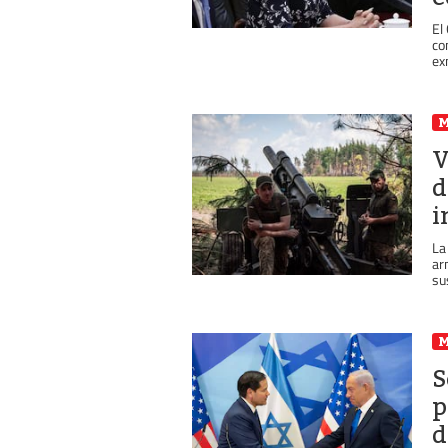
El
co
exm
V
d
i
La
ar
su
S
p
d