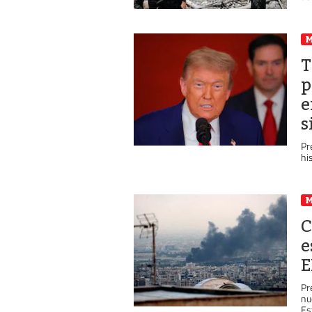
T
p
e
s
Pr
hi
C
e
E
Pr
nu
Es