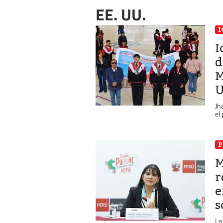
EE. UU.
I
I
d
M
U
Jh
el
P
M
r
e
s
La