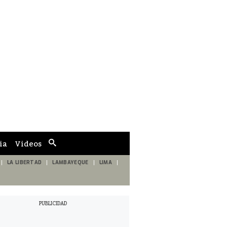
ia
Videos
Cuadro
de
búsqueda
LA LIBERTAD
LAMBAYEQUE
LIMA