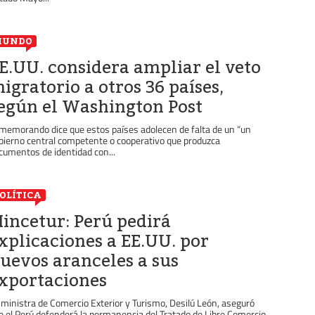
MUNDO
E.UU. considera ampliar el veto
igratorio a otros 36 países,
egún el Washington Post
 memorando dice que estos países adolecen de falta de un “un
bierno central competente o cooperativo que produzca
cumentos de identidad con...
OLÍTICA
incetur: Perú pedirá
xplicaciones a EE.UU. por
uevos aranceles a sus
xportaciones
 ministra de Comercio Exterior y Turismo, Desilú León, aseguró
e el Perú defenderá la permanencia del Tratado de Libre Comercio