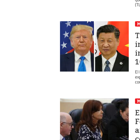
(TL
T
i
i
1
El
ex
co
E
F
a
c