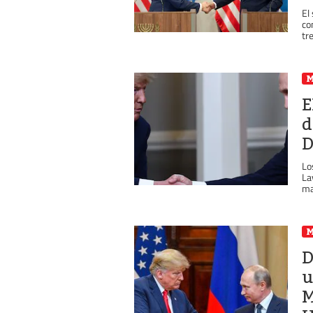
El
co
tr
E
d
D
Lo
La
ma
D
u
M