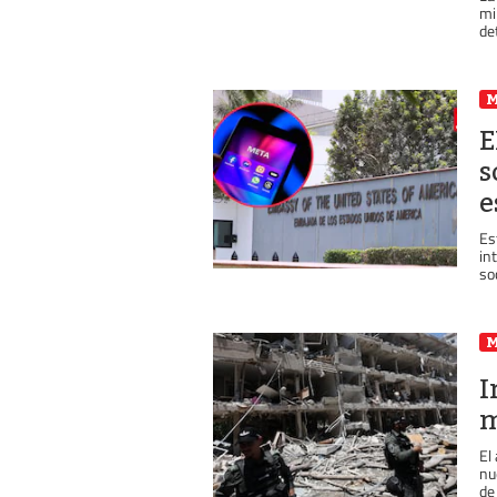
mi
de
E
s
e
Es
in
soc
I
m
El
nu
de