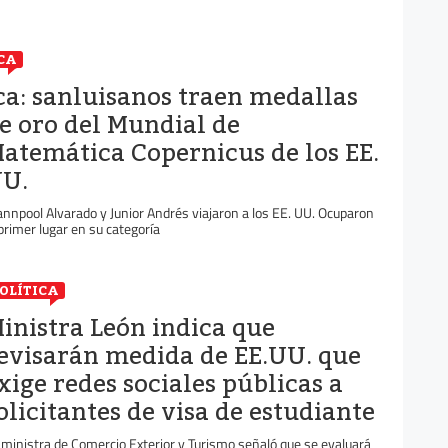
CA
ca: sanluisanos traen medallas
e oro del Mundial de
atemática Copernicus de los EE.
U.
annpool Alvarado y Junior Andrés viajaron a los EE. UU. Ocuparon
 primer lugar en su categoría
OLÍTICA
inistra León indica que
evisarán medida de EE.UU. que
xige redes sociales públicas a
olicitantes de visa de estudiante
 ministra de Comercio Exterior y Turismo señaló que se evaluará