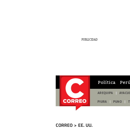
Política
Per
AREQUIPA
AYACU
PIURA
PUNO
CORREO
>
EE. UU.