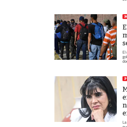
E
m
s
El
go
do
P
M
e
n
e
La
qu