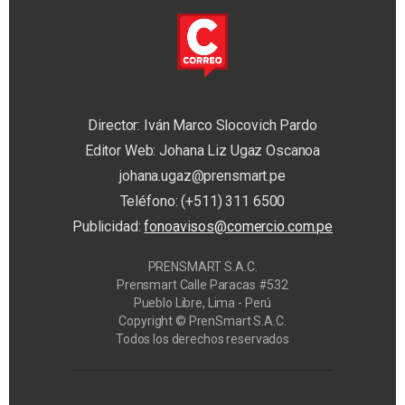
Director: Iván Marco Slocovich Pardo
Editor Web: Johana Liz Ugaz Oscanoa
johana.ugaz@prensmart.pe
Teléfono: (+511) 311 6500
Publicidad:
fonoavisos@comercio.com.pe
PRENSMART S.A.C.
Prensmart Calle Paracas #532
Pueblo Libre, Lima - Perú
Copyright © PrenSmart S.A.C.
Todos los derechos reservados
Privacy Manager