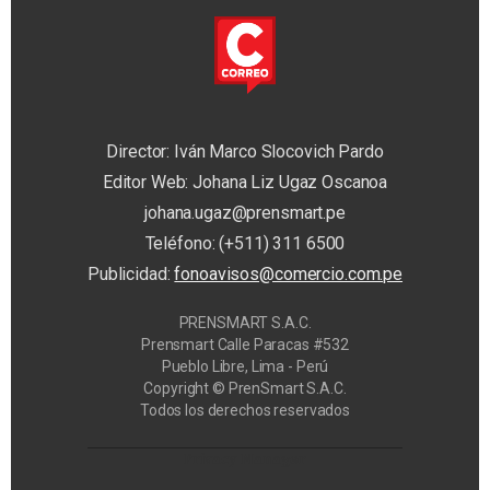
Director: Iván Marco Slocovich Pardo
Editor Web: Johana Liz Ugaz Oscanoa
johana.ugaz@prensmart.pe
Teléfono: (+511) 311 6500
Publicidad:
fonoavisos@comercio.com.pe
PRENSMART S.A.C.
Prensmart Calle Paracas #532
Pueblo Libre, Lima - Perú
Copyright © PrenSmart S.A.C.
Todos los derechos reservados
Privacy Manager