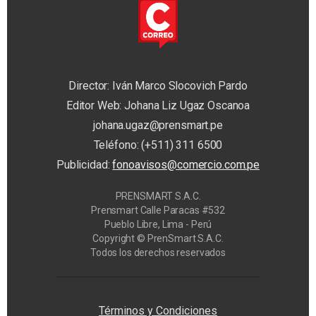
Director: Iván Marco Slocovich Pardo
Editor Web: Johana Liz Ugaz Oscanoa
johana.ugaz@prensmart.pe
Teléfono: (+511) 311 6500
Publicidad:
fonoavisos@comercio.com.pe
PRENSMART S.A.C.
Prensmart Calle Paracas #532
Pueblo Libre, Lima - Perú
Copyright © PrenSmart S.A.C.
Todos los derechos reservados
Privacy Manager
Términos y Condiciones