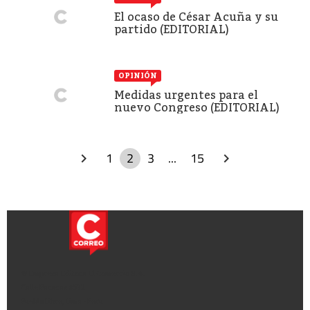
El ocaso de César Acuña y su
partido (EDITORIAL)
OPINIÓN
Medidas urgentes para el
nuevo Congreso (EDITORIAL)
1
2
3
...
15
© Empresa Editora El Comercio S.A.
Calle Paracas #532
Pueblo Libre, Lima - Perú