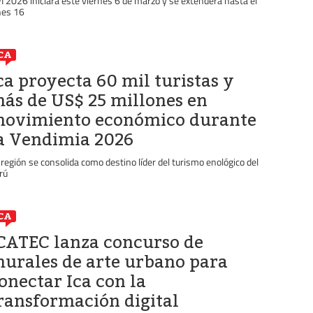
VI 2026 iniciará este viernes 6 de marzo y se extenderá hasta el
nes 16
CA
ca proyecta 60 mil turistas y
ás de US$ 25 millones en
ovimiento económico durante
a Vendimia 2026
 región se consolida como destino líder del turismo enológico del
rú
CA
CATEC lanza concurso de
urales de arte urbano para
onectar Ica con la
ransformación digital