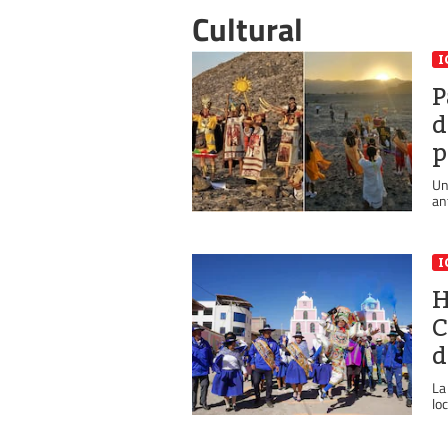
Cultural
I
P
d
p
Un
an
I
H
C
d
La
lo