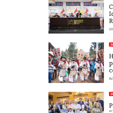
C
I
R
Un
I
H
p
c
Ac
I
P
“