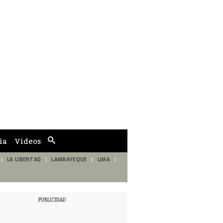
ia
Videos
Cuadro
de
búsqueda
LA LIBERTAD
LAMBAYEQUE
LIMA