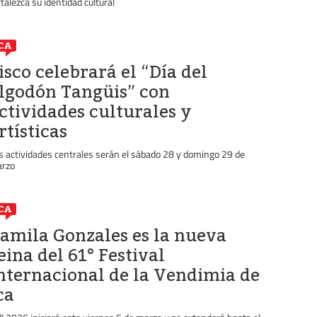
rtalezca su identidad cultural
CA
isco celebrará el “Día del
lgodón Tangüis” con
ctividades culturales y
rtísticas
s actividades centrales serán el sábado 28 y domingo 29 de
rzo
CA
amila Gonzales es la nueva
eina del 61° Festival
nternacional de la Vendimia de
ca