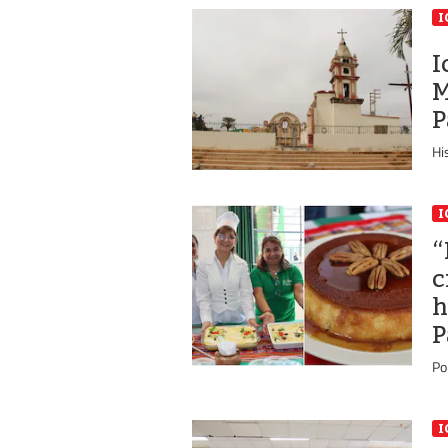
I
I
M
P
Hi
I
“
c
h
P
Po
I