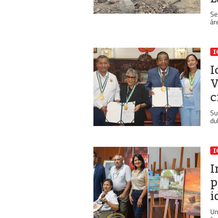
Se
ár
I
I
V
c
Su
du
I
I
p
i
Un