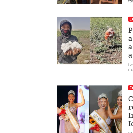
fo
I
P
a
a
a
La
ma
I
C
r
I
I