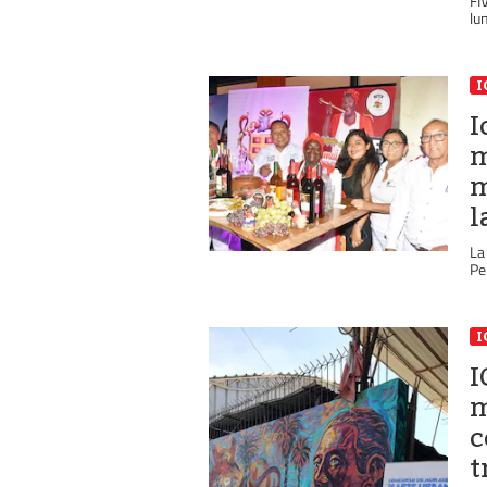
FI
lu
I
I
m
m
l
La
Pe
I
I
m
c
t