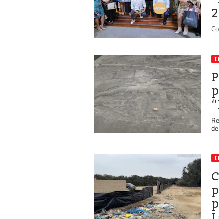
2
Co
I
P
p
“
Re
de
I
C
p
p
L