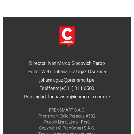
Director: Iván Marco Slocovich Pardo
Editor Web: Johana Liz Ugaz Oscanoa
johana.ugaz@prensmart.pe
Teléfono: (+511) 311 6500
Publicidad:
fonoavisos@comercio.com.pe
PRENSMART S.A.C.
Prensmart Calle Paracas #532
Pueblo Libre, Lima - Perú
Copyright © PrenSmart S.A.C.