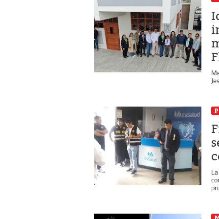
I
i
m
F
Me
Je
P
F
s
c
La
co
pro