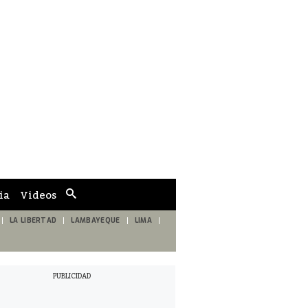
ia
Videos
Cuadro
de
búsqueda
LA LIBERTAD
LAMBAYEQUE
LIMA