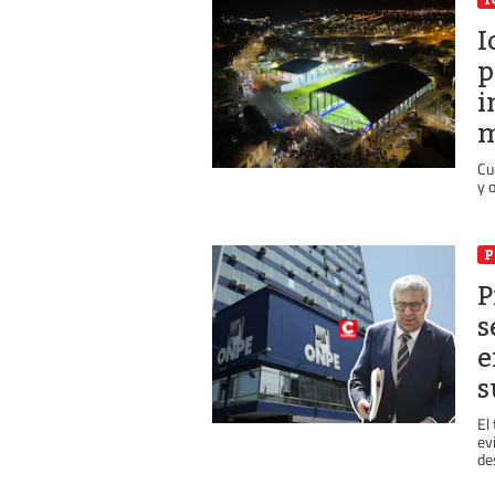
I
p
i
m
Cu
y 
P
P
s
e
s
El
ev
des