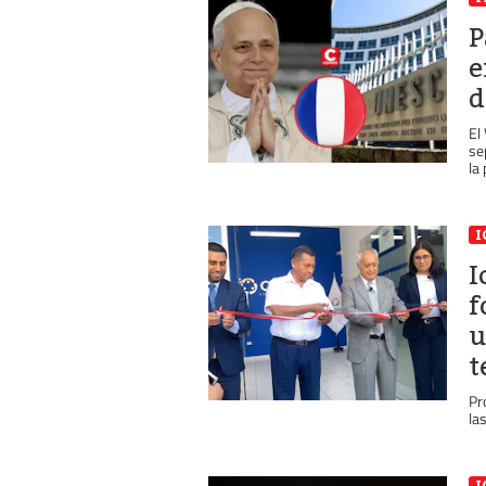
P
e
d
El
se
la
I
I
f
u
t
Pr
la
I