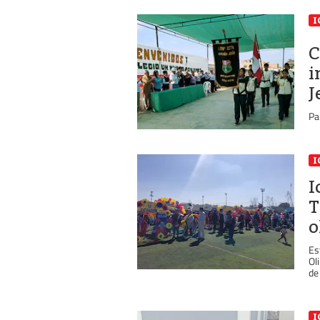
I
C
i
J
Pa
I
I
T
o
Es
Ol
de 
I