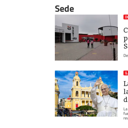
Sede
I
C
p
S
De
L
l
d
La
fu
re