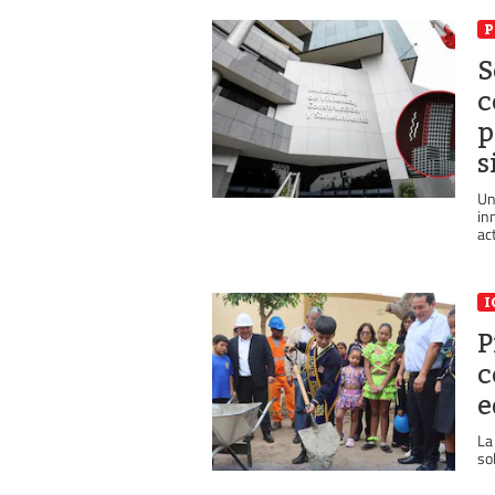
P
S
c
p
s
Un
in
ac
I
P
c
e
La
so