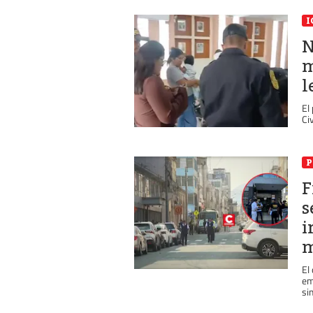
I
N
m
l
El
Civ
P
F
s
i
m
El
em
si