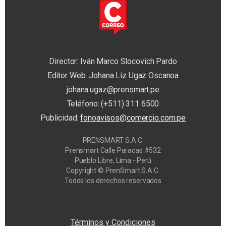
Director: Iván Marco Slocovich Pardo
Editor Web: Johana Liz Ugaz Oscanoa
johana.ugaz@prensmart.pe
Teléfono: (+511) 311 6500
Publicidad:
fonoavisos@comercio.com.pe
PRENSMART S.A.C.
Prensmart Calle Paracas #532
Pueblo Libre, Lima - Perú
Copyright © PrenSmart S.A.C.
Todos los derechos reservados
Privacy Manager
Términos y Condiciones