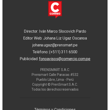
Director: Iván Marco Slocovich Pardo
Editor Web: Johana Liz Ugaz Oscanoa
johana.ugaz@prensmart.pe
Teléfono: (+511) 311 6500
Publicidad:
fonoavisos@comercio.com.pe
PRENSMART S.A.C.
Prensmart Calle Paracas #532
Pueblo Libre, Lima - Perú
Copyright © PrenSmart S.A.C.
Todos los derechos reservados
Privacy Manager
Términos y Condiciones