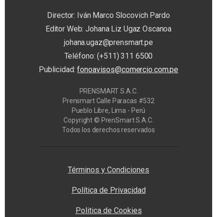
Director: Iván Marco Slocovich Pardo
Editor Web: Johana Liz Ugaz Oscanoa
johana.ugaz@prensmart.pe
Teléfono: (+511) 311 6500
Publicidad:
fonoavisos@comercio.com.pe
PRENSMART S.A.C.
Prensmart Calle Paracas #532
Pueblo Libre, Lima - Perú
Copyright © PrenSmart S.A.C.
Todos los derechos reservados
Privacy Manager
Términos y Condiciones
Política de Privacidad
Politica de Cookies