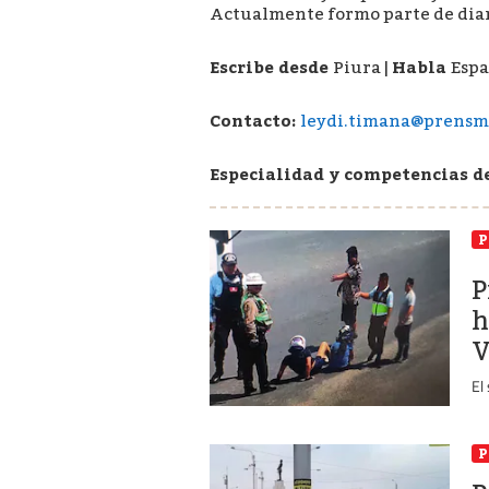
Actualmente formo parte de diar
Escribe desde
Piura
|
Habla
Espa
Contacto:
leydi.timana@prensm
Especialidad y competencias d
P
P
h
V
El
P