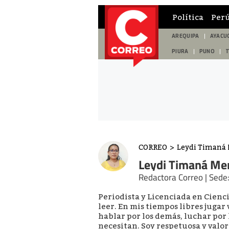
Política
Per
AREQUIPA
AYACU
PIURA
PUNO
CORREO
>
Leydi Timaná
Leydi Timaná Me
Redactora Correo | Sede:
Periodista y Licenciada en Cienc
leer. En mis tiempos libres juga
hablar por los demás, luchar por 
necesitan. Soy respetuosa y valor