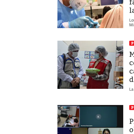
f
l
Lo
Mi
P
M
c
c
d
La
P
P
o