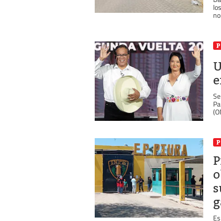
lo
no
P
U
e
Se
Pa
(O
P
P
o
s
g
Es