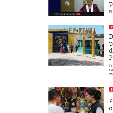
p
El
P
D
p
d
P
El
ex
im
P
P
o