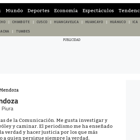
ú
Mundo
Deportes
Economía
Espectáculos
Tendenc
CHO
CHIMBOTE
CUSCO
HUANCAVELICA
HUANCAYO
HUÁNUCO
ICA
TACNA
TUMBES
 Mendoza
ndoza
 Piura
ias de la Comunicación. Me gusta investigar y
r vóley y caminar. El periodismo me ha enseñado
la verdad y hacer justicia por los que más
o a quien persigue siempre la verdad.