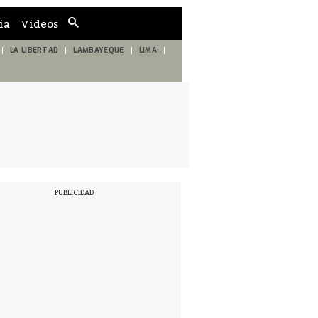
ia
Videos
Cuadro
de
búsqueda
LA LIBERTAD
LAMBAYEQUE
LIMA