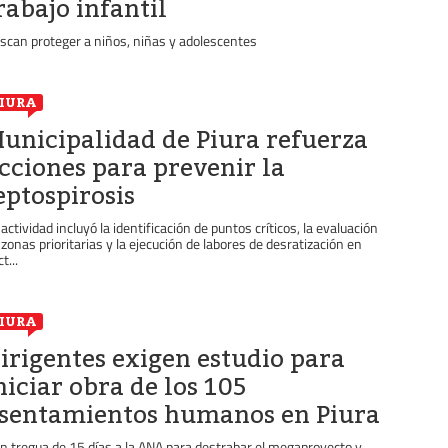
rabajo infantil
scan proteger a niños, niñas y adolescentes
IURA
unicipalidad de Piura refuerza
cciones para prevenir la
eptospirosis
 actividad incluyó la identificación de puntos críticos, la evaluación
 zonas prioritarias y la ejecución de labores de desratización en
t...
IURA
irigentes exigen estudio para
niciar obra de los 105
sentamientos humanos en Piura
n tregua de 15 días a la ANA para destrabar el megaproyecto y