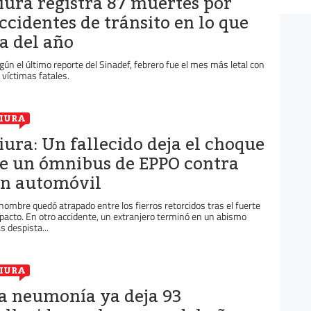
iura registra 87 muertes por
ccidentes de tránsito en lo que
a del año
gún el último reporte del Sinadef, febrero fue el mes más letal con
 víctimas fatales.
IURA
iura: Un fallecido deja el choque
e un ómnibus de EPPO contra
n automóvil
 hombre quedó atrapado entre los fierros retorcidos tras el fuerte
pacto. En otro accidente, un extranjero terminó en un abismo
as despista...
IURA
a neumonía ya deja 93