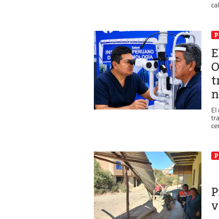
ca
P
E
O
t
n
El
tr
ce
P
P
v