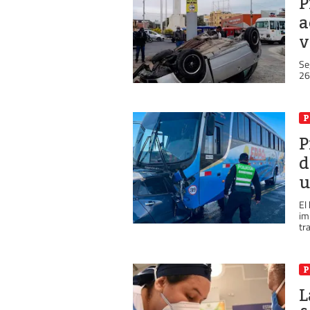
P
a
v
Se
26
P
P
d
u
El
im
tr
P
L