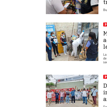
t
Bu
P
M
a
l
La
de
sec
P
D
i
a
Da