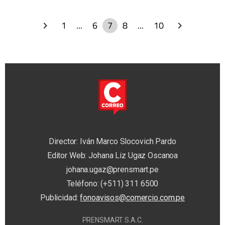
1
...
6
7
8
...
10
Director: Iván Marco Slocovich Pardo
Editor Web: Johana Liz Ugaz Oscanoa
johana.ugaz@prensmart.pe
Teléfono: (+511) 311 6500
Publicidad:
fonoavisos@comercio.com.pe
PRENSMART S.A.C.