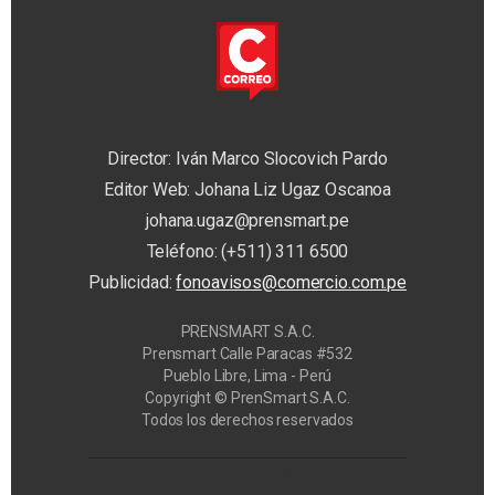
Director: Iván Marco Slocovich Pardo
Editor Web: Johana Liz Ugaz Oscanoa
johana.ugaz@prensmart.pe
Teléfono: (+511) 311 6500
Publicidad:
fonoavisos@comercio.com.pe
PRENSMART S.A.C.
Prensmart Calle Paracas #532
Pueblo Libre, Lima - Perú
Copyright © PrenSmart S.A.C.
Todos los derechos reservados
Privacy Manager