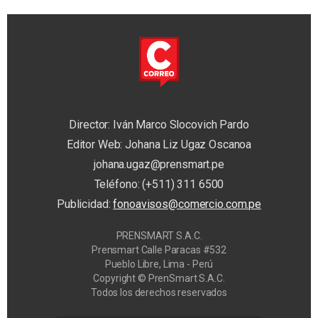
Director: Iván Marco Slocovich Pardo
Editor Web: Johana Liz Ugaz Oscanoa
johana.ugaz@prensmart.pe
Teléfono: (+511) 311 6500
Publicidad:
fonoavisos@comercio.com.pe
PRENSMART S.A.C.
Prensmart Calle Paracas #532
Pueblo Libre, Lima - Perú
Copyright © PrenSmart S.A.C.
Todos los derechos reservados