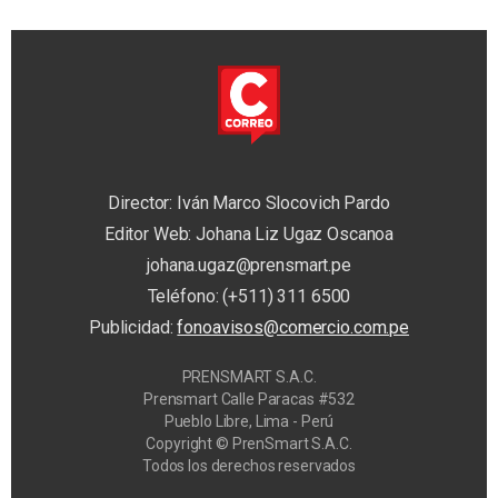
Director: Iván Marco Slocovich Pardo
Editor Web: Johana Liz Ugaz Oscanoa
johana.ugaz@prensmart.pe
Teléfono: (+511) 311 6500
Publicidad:
fonoavisos@comercio.com.pe
PRENSMART S.A.C.
Prensmart Calle Paracas #532
Pueblo Libre, Lima - Perú
Copyright © PrenSmart S.A.C.
Todos los derechos reservados