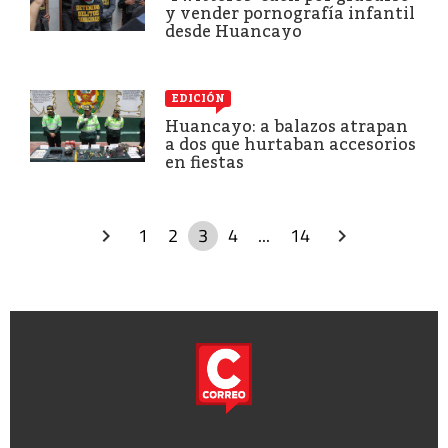
y vender pornografía infantil
desde Huancayo
EDICIÓN
Huancayo: a balazos atrapan
a dos que hurtaban accesorios
en fiestas
1
2
3
4
...
14