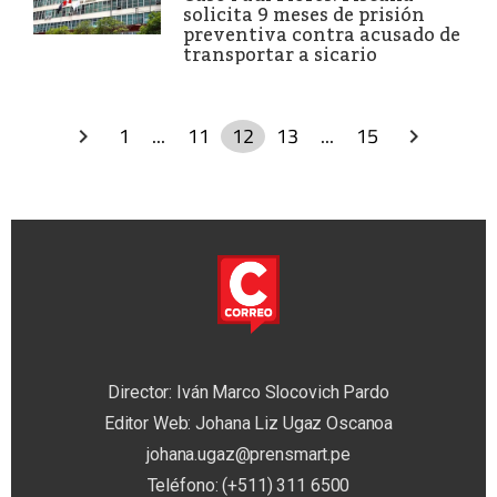
solicita 9 meses de prisión
preventiva contra acusado de
transportar a sicario
1
...
11
12
13
...
15
Director: Iván Marco Slocovich Pardo
Editor Web: Johana Liz Ugaz Oscanoa
johana.ugaz@prensmart.pe
Teléfono: (+511) 311 6500