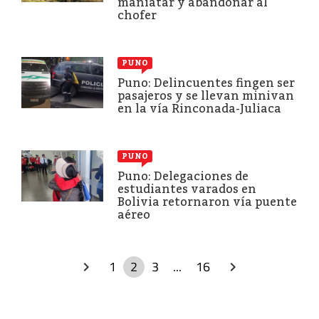
maniatar y abandonar al
chofer
PUNO
Puno: Delincuentes fingen ser
pasajeros y se llevan minivan
en la vía Rinconada-Juliaca
PUNO
Puno: Delegaciones de
estudiantes varados en
Bolivia retornaron vía puente
aéreo
1
2
3
...
16