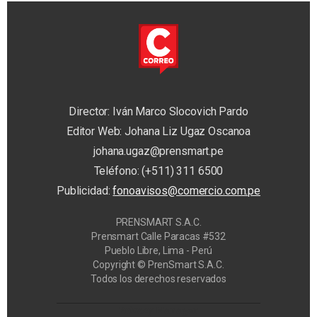
Director: Iván Marco Slocovich Pardo
Editor Web: Johana Liz Ugaz Oscanoa
johana.ugaz@prensmart.pe
Teléfono: (+511) 311 6500
Publicidad:
fonoavisos@comercio.com.pe
PRENSMART S.A.C.
Prensmart Calle Paracas #532
Pueblo Libre, Lima - Perú
Copyright © PrenSmart S.A.C.
Todos los derechos reservados
Privacy Manager