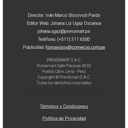
Director: Iván Marco Slocovich Pardo
Editor Web: Johana Liz Ugaz Oscanoa
johana.ugaz@prensmart.pe
Teléfono: (+511) 311 6500
Publicidad:
fonoavisos@comercio.com.pe
PRENSMART S.A.C.
Prensmart Calle Paracas #532
Pueblo Libre, Lima - Perú
Copyright © PrenSmart S.A.C.
Todos los derechos reservados
Privacy Manager
Términos y Condiciones
Política de Privacidad